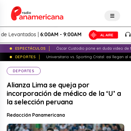
evantados |
6:00AM - 9:00AM
Lo 
ESPECTÁCULOS
Óscar Custodio pone en duda video de N
DEPORTES
Universitario vs. Sporting Cristal: así llegan a
DEPORTES
Alianza Lima se queja por
incorporación de médico de la ‘U’ a
la selección peruana
Redacción Panamericana