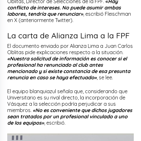
Oblitas, Director de Selecciones de la FPF.
«
Hay
conflicto de intereses. No puede asumir ambas
labores, tendría que renuncia
r»
, escribió Fleischman
en X (anteriormente Twitter).
La carta de Alianza Lima a la FPF
El documento enviado por Alianza Lima a Juan Carlos
Oblitas pide explicaciones respecto a la situación.
«Nuestra solicitud de información es conocer si el
profesional ha renunciado al club antes
mencionado y si existe constancia de esa presunta
renuncia en caso se haya efectuad
o»
, se lee.
El equipo blanquiazul señala que, considerando que
Universitario es su rival directo, la incorporación de
Vásquez a la selección podría perjudicar a sus
miembros.
«No es conveniente que dichos jugadores
sean tratados por un profesional vinculado a uno
de los equipos»
, escribió.