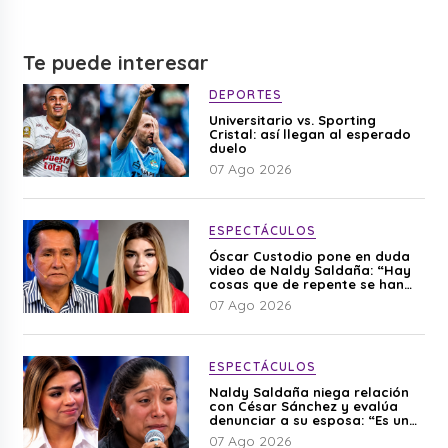
Te puede interesar
DEPORTES
Universitario vs. Sporting
Cristal: así llegan al esperado
duelo
07 Ago 2026
ESPECTÁCULOS
Óscar Custodio pone en duda
video de Naldy Saldaña: “Hay
cosas que de repente se han
editado”
07 Ago 2026
ESPECTÁCULOS
Naldy Saldaña niega relación
con César Sánchez y evalúa
denunciar a su esposa: “Es una
difamación”
07 Ago 2026