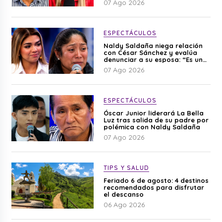
07 Ago 2026
ESPECTÁCULOS
Naldy Saldaña niega relación
con César Sánchez y evalúa
denunciar a su esposa: “Es una
difamación”
07 Ago 2026
ESPECTÁCULOS
Óscar Junior liderará La Bella
Luz tras salida de su padre por
polémica con Naldy Saldaña
07 Ago 2026
TIPS Y SALUD
Feriado 6 de agosto: 4 destinos
recomendados para disfrutar
el descanso
06 Ago 2026