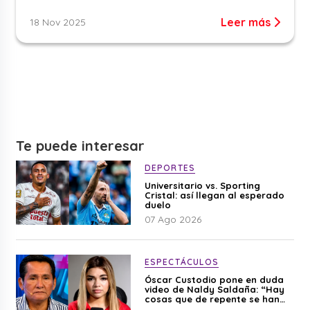
Leer más
18 Nov 2025
Te puede interesar
DEPORTES
Universitario vs. Sporting
Cristal: así llegan al esperado
duelo
07 Ago 2026
ESPECTÁCULOS
Óscar Custodio pone en duda
video de Naldy Saldaña: “Hay
cosas que de repente se han
editado”