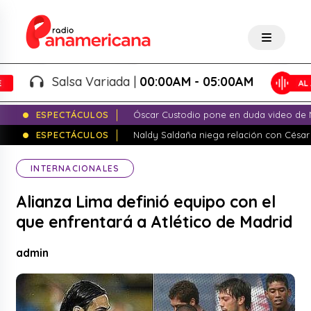
Salsa Variada |
00:00AM - 05:00AM
ESPECTÁCULOS
Óscar Custodio pone en duda video de N
ESPECTÁCULOS
Naldy Saldaña niega relación con César
INTERNACIONALES
Alianza Lima definió equipo con el
que enfrentará a Atlético de Madrid
admin