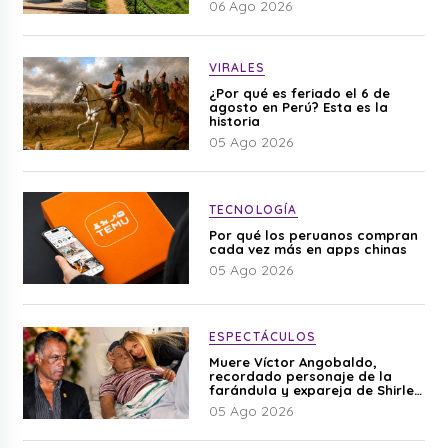
06 Ago 2026
VIRALES
¿Por qué es feriado el 6 de
agosto en Perú? Esta es la
historia
05 Ago 2026
TECNOLOGÍA
Por qué los peruanos compran
cada vez más en apps chinas
05 Ago 2026
ESPECTÁCULOS
Muere Víctor Angobaldo,
recordado personaje de la
farándula y expareja de Shirley
Cherres
05 Ago 2026