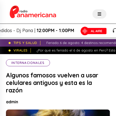
- Dj Pana |
12:00PM - 1:00PM
Pan
TIPS Y SALUD
Feriado 6 de agosto: 4 destinos recomend
VIRALES
¿Por qué es feriado el 6 de agosto en Perú? Esta 
INTERNACIONALES
Algunos famosos vuelven a usar
celulares antiguos y esta es la
razón
admin