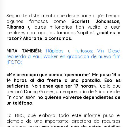
Seguro te diste cuenta que desde hace algún tiempo
algunos famosos como
Scarlett Johansson,
Rihanna
y otros millonarios han vuelto a usar
celulares con tapa, los llamados ‘sapitos’,
¿cuál es la
razón? Ahora te la contamos.
MIRA TAMBIÉN:
Rápidos y furiosos: Vin Diesel
recuerda a Paul Walker en grabación de nuevo film
(FOTO)
«Me preocupa que pueda ‘quemarme’. Me paso 13 o
14 horas al día frente a una pantalla. Eso es
suficiente. No tienen que ser 17 horas»,
fue lo que
declaró Danny Groner, un empresario de Silicon Valle.
En conclusión:
no quieren volverse dependientes de
un teléfono.
La BBC, que elaboró todo este informe puso el
ejemplo de una importante directora de recursos
humanos quien
«se compró uno de estos móviles