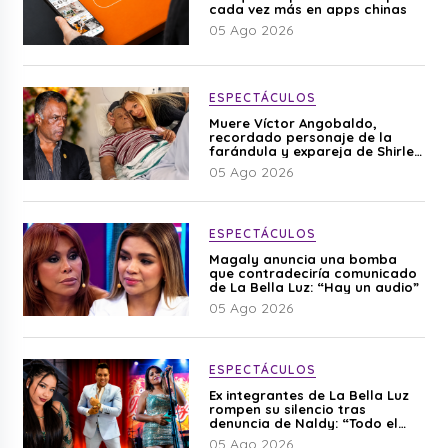
cada vez más en apps chinas
05 Ago 2026
ESPECTÁCULOS
Muere Víctor Angobaldo,
recordado personaje de la
farándula y expareja de Shirley
Cherres
05 Ago 2026
ESPECTÁCULOS
Magaly anuncia una bomba
que contradeciría comunicado
de La Bella Luz: “Hay un audio”
05 Ago 2026
ESPECTÁCULOS
Ex integrantes de La Bella Luz
rompen su silencio tras
denuncia de Naldy: “Todo el
mundo lo sabía”
05 Ago 2026