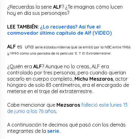
¿Recuerdas la serie
ALF
? ¿Te imaginas cómo lucen
hoy en día sus personajes?
LEE TAMBIÉN:
¿Lo recuerdas? Así fue el
conmovedor último capítulo de Alf (VIDEO)
ALF
es una
serie
estadounidense que se emitió por la NBC entre 1986
y 1990 como una parodia de la película ‘E. T. El Extraterrestre’.
¿Quién era
ALF
? Aunque no lo creas, ALF era
controlado por tres personas, pero cuando querían
sacarlo en cuerpo completo,
Michu Meszaros
, actor
húngaro de solo 83 centímetros, era el encargado de
meterse en el traje del extraterrestre.
Cabe mencionar que
Mezsaros
falleció este lunes 13
de junio a los 76 años
.
A continuación te decimos qué pasó con los demás
integrantes de la
serie
.