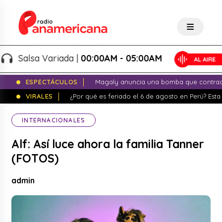
Salsa Variada |
00:00AM - 05:00AM
ESPECTÁCULOS
Magaly anuncia una bomba que contrade
VIRALES
¿Por qué es feriado el 6 de agosto en Perú? Esta 
INTERNACIONALES
Alf: Así luce ahora la familia Tanner
(FOTOS)
admin