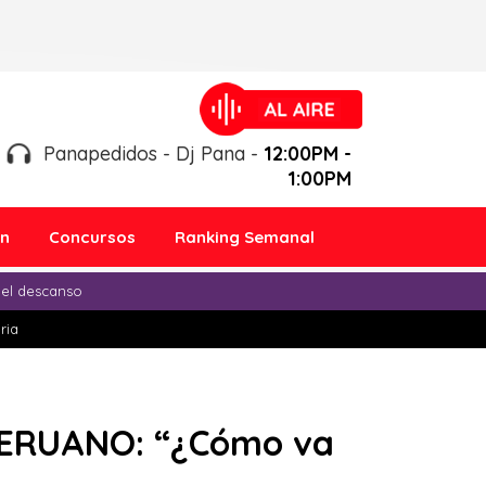
Panapedidos - Dj Pana -
12:00PM -
1:00PM
ón
Concursos
Ranking Semanal
 el descanso
ria
PERUANO: “¿Cómo va