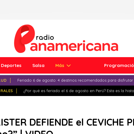
Deportes
Salsa
Más
Programaci
LUD
Feriado 6 de agosto: 4 destinos recomendados para disfrutar
IRALES
¿Por qué es feriado el 6 de agosto en Perú? Esta es la histo
ISTER DEFIENDE el CEVICHE 