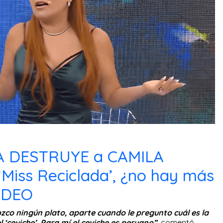
 DESTRUYE a CAMILA
‘Miss Reciclada’, ¿no hay más
VIDEO
zco ningún plato, aparte cuando le pregunto cuál es la
‘ceviche’. Para mí el ceviche es peruano”.
comentó