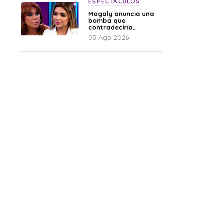
ESPECTÁCULOS
Magaly anuncia una
bomba que
contradeciría
comunicado de La
05 Ago 2026
Bella Luz: “Hay un
audio”