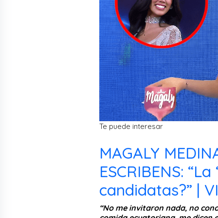
Te puede interesar
MAGALY MEDINA
ESCRIBENS: “La 
candidatas?” | 
“No me invitaron nada, no cono
comida ecuatoriana, me dicen el 