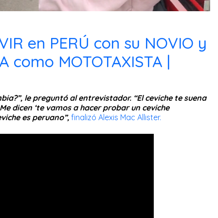
VIR en PERÚ con su NOVIO y
 como MOTOTAXISTA |
ia?”, le preguntó al entrevistador. “El ceviche te suena
 Me dicen ‘te vamos a hacer probar un ceviche
eviche es peruano”,
finalizó Alexis Mac Allister.