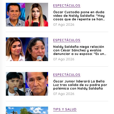
ESPECTÁCULOS
Óscar Custodio pone en duda
video de Naldy Saldaña: “Hay
cosas que de repente se han
editado”
07 Ago 2026
ESPECTÁCULOS
Naldy Saldaña niega relación
con César Sánchez y evalúa
denunciar a su esposa: “Es una
difamación”
07 Ago 2026
ESPECTÁCULOS
Óscar Junior liderará La Bella
Luz tras salida de su padre por
polémica con Naldy Saldaña
07 Ago 2026
TIPS Y SALUD