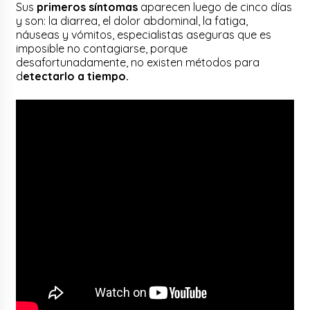
Sus
primeros síntomas
aparecen luego de cinco días
y son: la diarrea, el dolor abdominal, la fatiga,
náuseas y vómitos, especialistas aseguras que es
imposible no contagiarse, porque
desafortunadamente, no existen métodos para
d
etectarlo a tiempo.