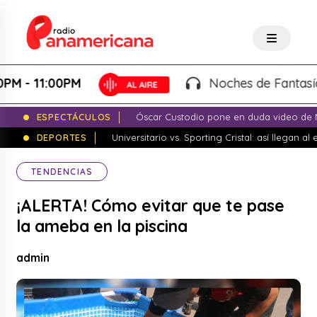
 11:00PM
Noches de Fantasía - Ka
ESPECTÁCULOS
Óscar Custodio pone en duda video de N
DEPORTES
Universitario vs. Sporting Cristal: así llegan a
TENDENCIAS
¡ALERTA! Cómo evitar que te pase
la ameba en la piscina
admin