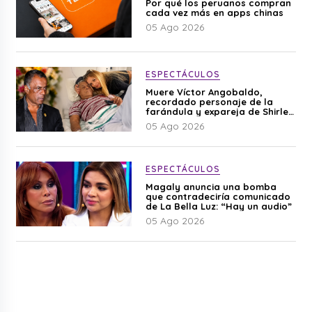
Por qué los peruanos compran
cada vez más en apps chinas
05 Ago 2026
ESPECTÁCULOS
Muere Víctor Angobaldo,
recordado personaje de la
farándula y expareja de Shirley
Cherres
05 Ago 2026
ESPECTÁCULOS
Magaly anuncia una bomba
que contradeciría comunicado
de La Bella Luz: “Hay un audio”
05 Ago 2026