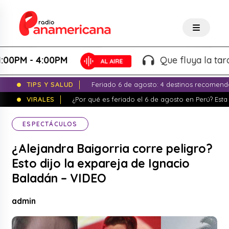
M - 4:00PM
Que fluya la tarde! - 
TIPS Y SALUD
Feriado 6 de agosto: 4 destinos recomend
VIRALES
¿Por qué es feriado el 6 de agosto en Perú? Esta 
ESPECTÁCULOS
¿Alejandra Baigorria corre peligro?
Esto dijo la expareja de Ignacio
Baladán – VIDEO
admin