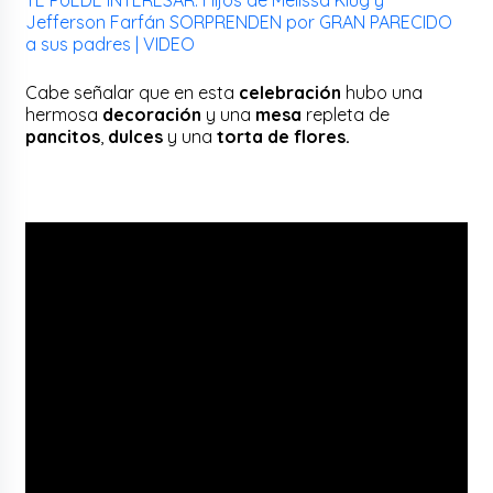
Jefferson Farfán SORPRENDEN por GRAN PARECIDO
a sus padres | VIDEO
Cabe señalar que en esta
celebración
hubo una
hermosa
decoración
y una
mesa
repleta de
pancitos
,
dulces
y una
torta de flores.