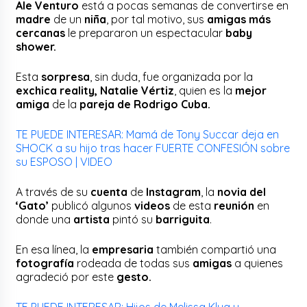
Ale Venturo
está a pocas semanas de convertirse en
madre
de un
niña
, por tal motivo, sus
amigas más
cercanas
le prepararon un espectacular
baby
shower.
Esta
sorpresa
, sin duda, fue organizada por la
exchica reality, Natalie Vértiz
, quien es la
mejor
amiga
de la
pareja de Rodrigo Cuba.
TE PUEDE INTERESAR: Mamá de Tony Succar deja en
SHOCK a su hijo tras hacer FUERTE CONFESIÓN sobre
su ESPOSO | VIDEO
A través de su
cuenta
de
Instagram
, la
novia del
‘Gato’
publicó algunos
videos
de esta
reunión
en
donde una
artista
pintó su
barriguita
.
En esa línea, la
empresaria
también compartió una
fotografía
rodeada de todas sus
amigas
a quienes
agradeció por este
gesto.
TE PUEDE INTERESAR: Hijos de Melissa Klug y