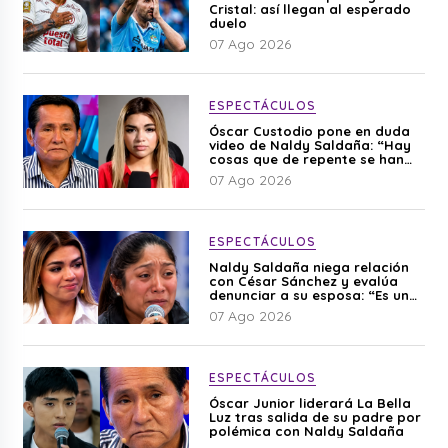
Cristal: así llegan al esperado
duelo
07 Ago 2026
ESPECTÁCULOS
Óscar Custodio pone en duda
video de Naldy Saldaña: “Hay
cosas que de repente se han
editado”
07 Ago 2026
ESPECTÁCULOS
Naldy Saldaña niega relación
con César Sánchez y evalúa
denunciar a su esposa: “Es una
difamación”
07 Ago 2026
ESPECTÁCULOS
Óscar Junior liderará La Bella
Luz tras salida de su padre por
polémica con Naldy Saldaña