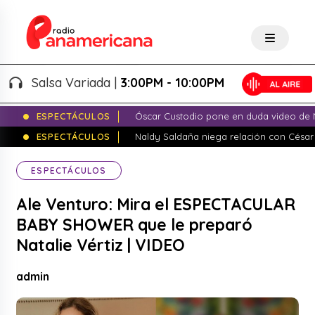
Salsa Variada |
3:00PM - 10:00PM
ESPECTÁCULOS
Óscar Custodio pone en duda video de N
ESPECTÁCULOS
Naldy Saldaña niega relación con César
ESPECTÁCULOS
Ale Venturo: Mira el ESPECTACULAR
BABY SHOWER que le preparó
Natalie Vértiz | VIDEO
admin