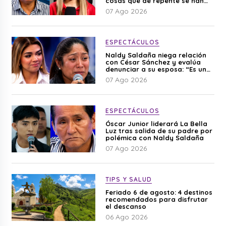
cosas que de repente se han
editado”
07 Ago 2026
ESPECTÁCULOS
Naldy Saldaña niega relación
con César Sánchez y evalúa
denunciar a su esposa: “Es una
difamación”
07 Ago 2026
ESPECTÁCULOS
Óscar Junior liderará La Bella
Luz tras salida de su padre por
polémica con Naldy Saldaña
07 Ago 2026
TIPS Y SALUD
Feriado 6 de agosto: 4 destinos
recomendados para disfrutar
el descanso
06 Ago 2026