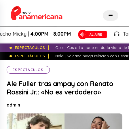
Micky |
4:00PM - 8:00PM
Tardeo S
ESPECTÁCULOS
Óscar Custodio pone en duda video de N
ESPECTÁCULOS
Naldy Saldaña niega relación con César
ESPECTÁCULOS
Ale Fuller tras ampay con Renato
Rossini Jr.: «No es verdadero»
admin