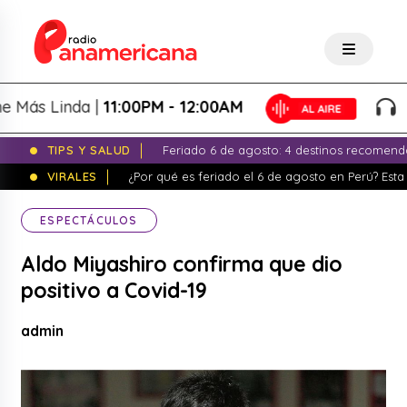
s Linda |
11:00PM - 12:00AM
La N
TIPS Y SALUD
Feriado 6 de agosto: 4 destinos recomend
VIRALES
¿Por qué es feriado el 6 de agosto en Perú? Esta 
ESPECTÁCULOS
Aldo Miyashiro confirma que dio
positivo a Covid-19
admin