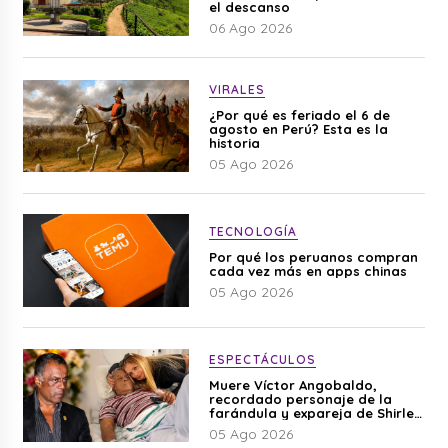
el descanso
06 Ago 2026
VIRALES
¿Por qué es feriado el 6 de
agosto en Perú? Esta es la
historia
05 Ago 2026
TECNOLOGÍA
Por qué los peruanos compran
cada vez más en apps chinas
05 Ago 2026
ESPECTÁCULOS
Muere Víctor Angobaldo,
recordado personaje de la
farándula y expareja de Shirley
Cherres
05 Ago 2026