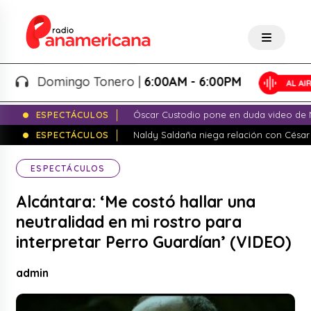
Domingo Tonero |
6:00AM - 6:00PM
ESPECTÁCULOS
Óscar Custodio pone en duda video de N
ESPECTÁCULOS
Naldy Saldaña niega relación con César
ESPECTÁCULOS
Alcántara: ‘Me costó hallar una
neutralidad en mi rostro para
interpretar Perro Guardían’ (VIDEO)
admin