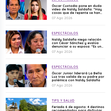
Óscar Custodio pone en duda
video de Naldy Saldaña: “Hay
cosas que de repente se han
editado”
07 Ago 2026
ESPECTÁCULOS
Naldy Saldaña niega relación
con César Sánchez y evalúa
denunciar a su esposa: “Es una
difamación”
07 Ago 2026
ESPECTÁCULOS
Óscar Junior liderará La Bella
Luz tras salida de su padre por
polémica con Naldy Saldaña
07 Ago 2026
TIPS Y SALUD
Feriado 6 de agosto: 4 destinos
recomendados para disfrutar