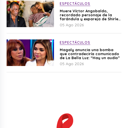
ESPECTÁCULOS
Muere Víctor Angobaldo,
recordado personaje de la
farándula y expareja de Shirley
Cherres
05 Ago 2026
ESPECTÁCULOS
Magaly anuncia una bomba
que contradeciría comunicado
de La Bella Luz: “Hay un audio”
05 Ago 2026