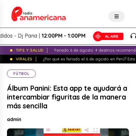
 - Dj Pana |
12:00PM - 1:00PM
Pa
TIPS Y SALUD
Feriado 6 de agosto: 4 destinos recomend
VIRALES
¿Por qué es feriado el 6 de agosto en Perú? Esta 
FÚTBOL
Álbum Panini: Esta app te ayudará a
intercambiar figuritas de la manera
más sencilla
admin