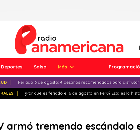
Deportes
Salsa
Más
Programaci
LUD
Feriado 6 de agosto: 4 destinos recomendados para disfrutar
IRALES
¿Por qué es feriado el 6 de agosto en Perú? Esta es la histo
V armó tremendo escándalo e