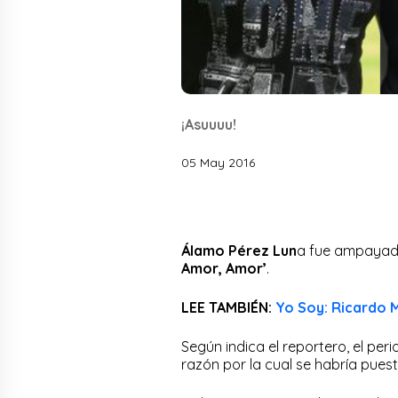
¡Asuuuu!
05 May 2016
Álamo Pérez Lun
a fue ampayado
Amor, Amor’
.
LEE TAMBIÉN:
Yo Soy: Ricardo 
Según indica el reportero, el per
razón por la cual se habría pues