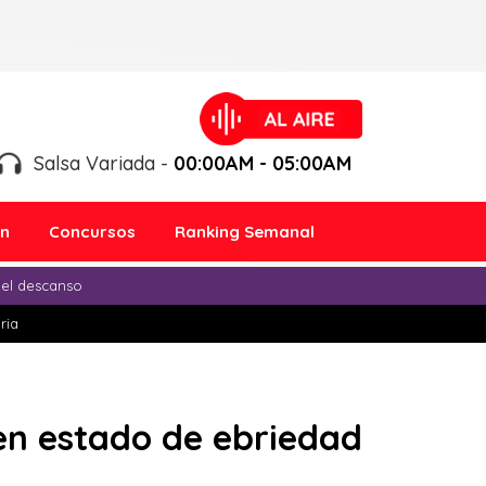
Salsa Variada -
00:00AM - 05:00AM
ón
Concursos
Ranking Semanal
 el descanso
ria
n estado de ebriedad