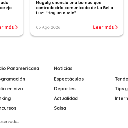
dado
Magaly anuncia una bomba que
pareja
contradeciría comunicado de La Bella
Luz: “Hay un audio”
er más
Leer más
05 Ago 2026
dio Panamericana
Noticias
ogramación
Espectáculos
Tende
io en vivo
Deportes
Tips 
nking
Actualidad
Inter
ncursos
Salsa
Reservados.