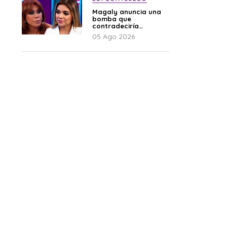
Magaly anuncia una
bomba que
contradeciría
comunicado de La
05 Ago 2026
Bella Luz: “Hay un
audio”