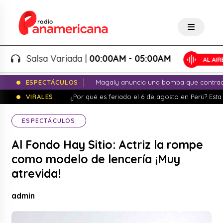
Salsa Variada |
00:00AM - 05:00AM
ESPECTÁCULOS
Magaly anuncia una bomba que contrade
VIRALES
¿Por qué es feriado el 6 de agosto en Perú? Esta 
ESPECTÁCULOS
Al Fondo Hay Sitio: Actriz la rompe
como modelo de lencería ¡Muy
atrevida!
admin