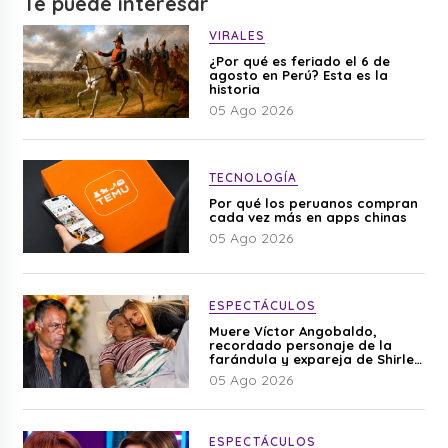
Te puede interesar
VIRALES
¿Por qué es feriado el 6 de
agosto en Perú? Esta es la
historia
05 Ago 2026
TECNOLOGÍA
Por qué los peruanos compran
cada vez más en apps chinas
05 Ago 2026
ESPECTÁCULOS
Muere Víctor Angobaldo,
recordado personaje de la
farándula y expareja de Shirley
Cherres
05 Ago 2026
ESPECTÁCULOS