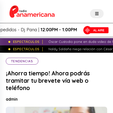
os - Dj Pana |
12:00PM - 1:00PM
ESPECTÁCULOS
Óscar Custodio pone en duda video de N
ESPECTÁCULOS
Naldy Saldaña niega relación con César
TENDENCIAS
¡Ahorra tiempo! Ahora podrás
tramitar tu brevete vía web o
teléfono
admin