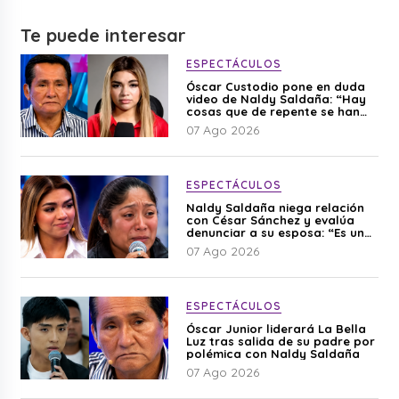
Te puede interesar
ESPECTÁCULOS
Óscar Custodio pone en duda
video de Naldy Saldaña: “Hay
cosas que de repente se han
editado”
07 Ago 2026
ESPECTÁCULOS
Naldy Saldaña niega relación
con César Sánchez y evalúa
denunciar a su esposa: “Es una
difamación”
07 Ago 2026
ESPECTÁCULOS
Óscar Junior liderará La Bella
Luz tras salida de su padre por
polémica con Naldy Saldaña
07 Ago 2026