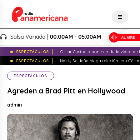
Salsa Variada |
00:00AM - 05:00AM
ESPECTÁCULOS
Óscar Custodio pone en duda video de N
ESPECTÁCULOS
Naldy Saldaña niega relación con César
ESPECTÁCULOS
Agreden a Brad Pitt en Hollywood
admin