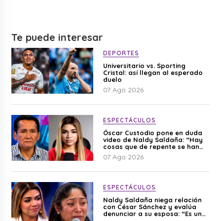
Te puede interesar
DEPORTES
Universitario vs. Sporting
Cristal: así llegan al esperado
duelo
07 Ago 2026
ESPECTÁCULOS
Óscar Custodio pone en duda
video de Naldy Saldaña: “Hay
cosas que de repente se han
editado”
07 Ago 2026
ESPECTÁCULOS
Naldy Saldaña niega relación
con César Sánchez y evalúa
denunciar a su esposa: “Es una
difamación”