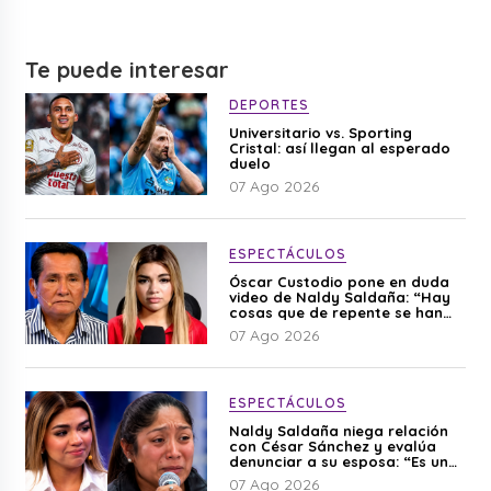
Te puede interesar
DEPORTES
Universitario vs. Sporting
Cristal: así llegan al esperado
duelo
07 Ago 2026
ESPECTÁCULOS
Óscar Custodio pone en duda
video de Naldy Saldaña: “Hay
cosas que de repente se han
editado”
07 Ago 2026
ESPECTÁCULOS
Naldy Saldaña niega relación
con César Sánchez y evalúa
denunciar a su esposa: “Es una
difamación”
07 Ago 2026