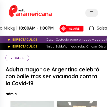
cky |
10:00AM - 1:00PM
Salsa de P
ESPECTÁCULOS
Óscar Custodio pone en duda video de N
ESPECTÁCULOS
Naldy Saldaña niega relación con César
VIRALES
Adulta mayor de Argentina celebró
con baile tras ser vacunada contra
la Covid-19
admin