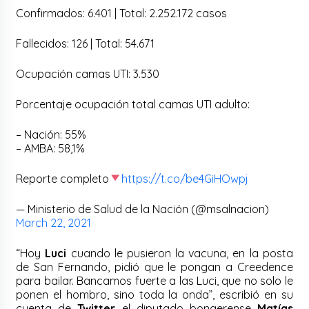
Confirmados: 6.401 | Total: 2.252.172 casos
Fallecidos: 126 | Total: 54.671
Ocupación camas UTI: 3.530
Porcentaje ocupación total camas UTI adulto:
– Nación: 55%
– AMBA: 58,1%
Reporte completo
https://t.co/be4GiHOwpj
— Ministerio de Salud de la Nación (@msalnacion)
March 22, 2021
“Hoy
Luci
cuando le pusieron la vacuna, en la posta
de San Fernando, pidió que le pongan a Creedence
para bailar. Bancamos fuerte a las Luci, que no solo le
ponen el hombro, sino toda la onda”, escribió en su
cuenta de
Twitter
el diputado bonaerense
Matías