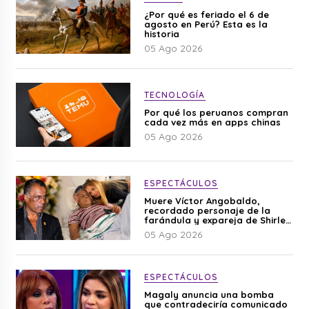
¿Por qué es feriado el 6 de
agosto en Perú? Esta es la
historia
05 Ago 2026
TECNOLOGÍA
Por qué los peruanos compran
cada vez más en apps chinas
05 Ago 2026
ESPECTÁCULOS
Muere Víctor Angobaldo,
recordado personaje de la
farándula y expareja de Shirley
Cherres
05 Ago 2026
ESPECTÁCULOS
Magaly anuncia una bomba
que contradeciría comunicado