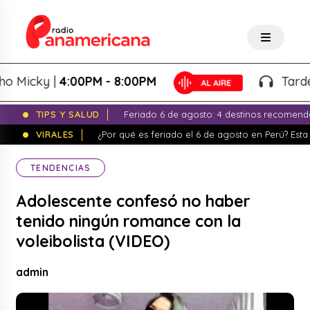
Micky |
4:00PM - 8:00PM
Tardeo S
TIPS Y SALUD
Feriado 6 de agosto: 4 destinos recomend
VIRALES
¿Por qué es feriado el 6 de agosto en Perú? Esta 
TENDENCIAS
Adolescente confesó no haber
tenido ningún romance con la
voleibolista (VIDEO)
admin