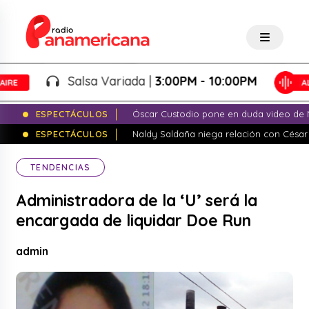
Salsa Variada |
3:00PM - 10:00PM
ESPECTÁCULOS
Óscar Custodio pone en duda video de N
ESPECTÁCULOS
Naldy Saldaña niega relación con César
TENDENCIAS
Administradora de la ‘U’ será la
encargada de liquidar Doe Run
admin