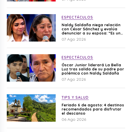
ESPECTÁCULOS
Naldy Saldaña niega relación
con César Sánchez y evalúa
denunciar a su esposa: “Es una
difamación”
07 Ago 2026
ESPECTÁCULOS
Óscar Junior liderará La Bella
Luz tras salida de su padre por
polémica con Naldy Saldaña
07 Ago 2026
TIPS Y SALUD
Feriado 6 de agosto: 4 destinos
recomendados para disfrutar
el descanso
06 Ago 2026