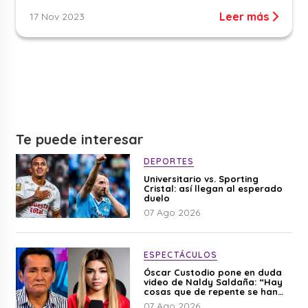
Leer más
17 Nov 2023
Te puede interesar
DEPORTES
Universitario vs. Sporting
Cristal: así llegan al esperado
duelo
07 Ago 2026
ESPECTÁCULOS
Óscar Custodio pone en duda
video de Naldy Saldaña: “Hay
cosas que de repente se han
editado”
07 Ago 2026