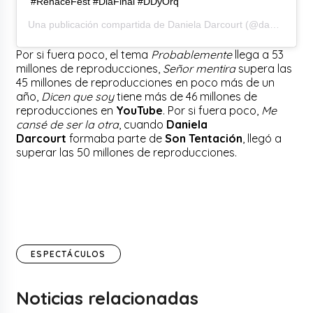
#RenaceFest #DiaFinal #DDyOrq
Una publicación compartida de
Daniela Darcourt
(@danieladarcourtoficial) el
Por si fuera poco, el tema
Probablemente
llega a 53
millones de reproducciones,
Señor mentira
supera las
45 millones de reproducciones en poco más de un
año,
Dicen que soy
tiene más de 46 millones de
reproducciones en
YouTube
. Por si fuera poco,
Me
cansé de ser la otra
, cuando
Daniela
Darcourt
formaba parte de
Son Tentación
, llegó a
superar las 50 millones de reproducciones.
ESPECTÁCULOS
Noticias relacionadas