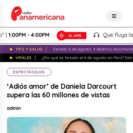
00PM - 4:00PM
Que fluya la tarde
TIPS Y SALUD
Feriado 6 de agosto: 4 destinos recomend
VIRALES
¿Por qué es feriado el 6 de agosto en Perú? Esta 
ESPECTÁCULOS
‘Adiós amor’ de Daniela Darcourt
supera las 60 millones de vistas
admin