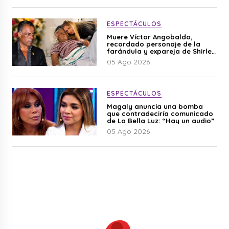
ESPECTÁCULOS
Muere Víctor Angobaldo,
recordado personaje de la
farándula y expareja de Shirley
Cherres
05 Ago 2026
ESPECTÁCULOS
Magaly anuncia una bomba
que contradeciría comunicado
de La Bella Luz: “Hay un audio”
05 Ago 2026