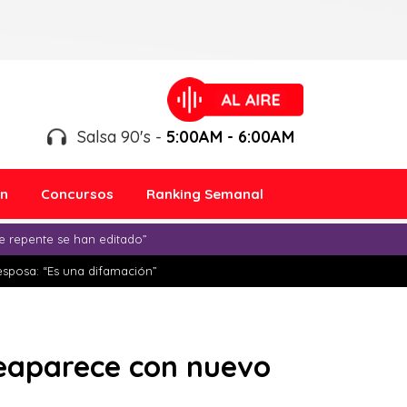
Salsa 90's -
5:00AM - 6:00AM
ón
Concursos
Ranking Semanal
e repente se han editado”
esposa: “Es una difamación”
reaparece con nuevo