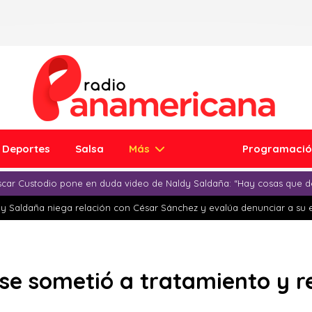
Deportes
Salsa
Más
Programaci
car Custodio pone en duda video de Naldy Saldaña: “Hay cosas que d
y Saldaña niega relación con César Sánchez y evalúa denunciar a su 
se sometió a tratamiento y 