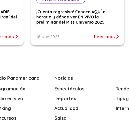
NADIE
¡Cuenta regresiva! Conoce AQUÍ el
iraní del
horario y dónde ver EN VIVO la
preliminar del Miss Universo 2025
er más
Leer más
18 Nov 2025
dio Panamericana
Noticias
ogramación
Espectáculos
Tende
io en vivo
Deportes
Tips 
nking
Actualidad
Inter
ncursos
Salsa