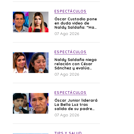
ESPECTÁCULOS
Óscar Custodio pone
en duda video de
Naldy Saldaña: “Hay
cosas que de repente
07 Ago 2026
se han editado”
ESPECTÁCULOS
Naldy Saldaña niega
relación con César
Sánchez y evalúa
denunciar a su
07 Ago 2026
esposa: “Es una
difamación”
ESPECTÁCULOS
Óscar Junior liderará
La Bella Luz tras
salida de su padre
por polémica con
07 Ago 2026
Naldy Saldaña
TIPS Y SALUD