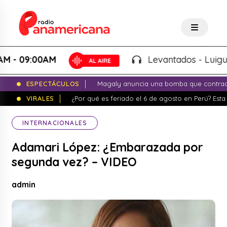
09:00AM
Levantados - Luigui Carb
ESPECTÁCULOS
Magaly anuncia una bomba que contrade
VIRALES
¿Por qué es feriado el 6 de agosto en Perú? Esta 
INTERNACIONALES
Adamari López: ¿Embarazada por
segunda vez? – VIDEO
admin