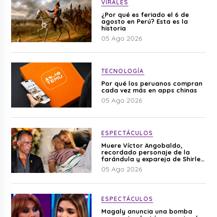
VIRALES
¿Por qué es feriado el 6 de
agosto en Perú? Esta es la
historia
05 Ago 2026
TECNOLOGÍA
Por qué los peruanos compran
cada vez más en apps chinas
05 Ago 2026
ESPECTÁCULOS
Muere Víctor Angobaldo,
recordado personaje de la
farándula y expareja de Shirley
Cherres
05 Ago 2026
ESPECTÁCULOS
Magaly anuncia una bomba