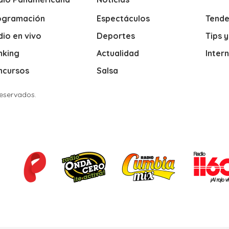
ogramación
Espectáculos
Tende
io en vivo
Deportes
Tips 
nking
Actualidad
Inter
ncursos
Salsa
Reservados.