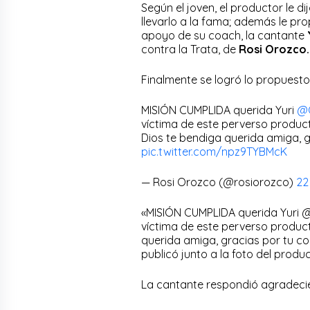
Según el joven, el productor le di
llevarlo a la fama; además le pro
apoyo de su coach, la cantante
contra la Trata, de
Rosi Orozco.
Finalmente se logró lo propuesto
MISIÓN CUMPLIDA querida Yuri
@O
víctima de este perverso product
Dios te bendiga querida amiga, g
pic.twitter.com/npz9TYBMcK
— Rosi Orozco (@rosiorozco)
22
«MISIÓN CUMPLIDA querida Yuri 
víctima de este perverso product
querida amiga, gracias por tu c
publicó junto a la foto del produ
La cantante respondió agradecie