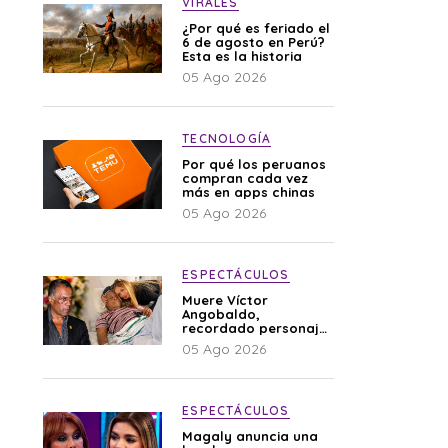
VIRALES
¿Por qué es feriado el
6 de agosto en Perú?
Esta es la historia
05 Ago 2026
TECNOLOGÍA
Por qué los peruanos
compran cada vez
más en apps chinas
05 Ago 2026
ESPECTÁCULOS
Muere Víctor
Angobaldo,
recordado personaje
de la farándula y
05 Ago 2026
expareja de Shirley
Cherres
ESPECTÁCULOS
Magaly anuncia una