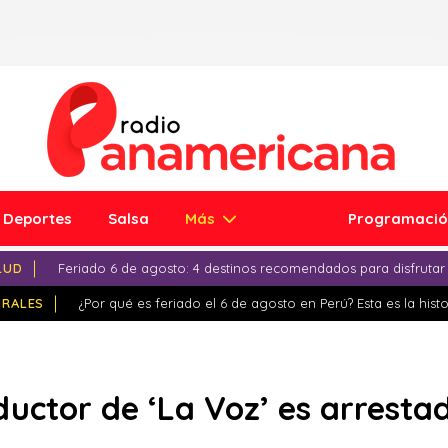
Deportes
Salsa
Más
Programaci
LUD
Feriado 6 de agosto: 4 destinos recomendados para disfrutar
IRALES
¿Por qué es feriado el 6 de agosto en Perú? Esta es la histo
ductor de ‘La Voz’ es arrest