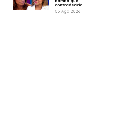
bomba que
contradeciría
comunicado de La
05 Ago 2026
Bella Luz: “Hay un
audio”