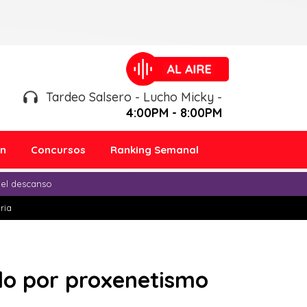
Tardeo Salsero - Lucho Micky -
4:00PM - 8:00PM
ón
Concursos
Ranking Semanal
 el descanso
ria
ado por proxenetismo