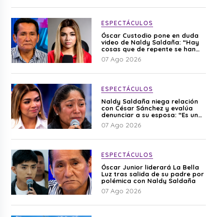
ESPECTÁCULOS
Óscar Custodio pone en duda
video de Naldy Saldaña: “Hay
cosas que de repente se han
editado”
07 Ago 2026
ESPECTÁCULOS
Naldy Saldaña niega relación
con César Sánchez y evalúa
denunciar a su esposa: “Es una
difamación”
07 Ago 2026
ESPECTÁCULOS
Óscar Junior liderará La Bella
Luz tras salida de su padre por
polémica con Naldy Saldaña
07 Ago 2026