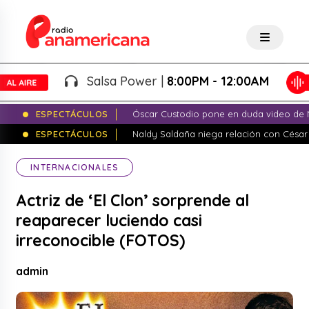
Salsa Power |
8:00PM - 12:00AM
ESPECTÁCULOS
Óscar Custodio pone en duda video de N
ESPECTÁCULOS
Naldy Saldaña niega relación con César
INTERNACIONALES
Actriz de ‘El Clon’ sorprende al
reaparecer luciendo casi
irreconocible (FOTOS)
admin