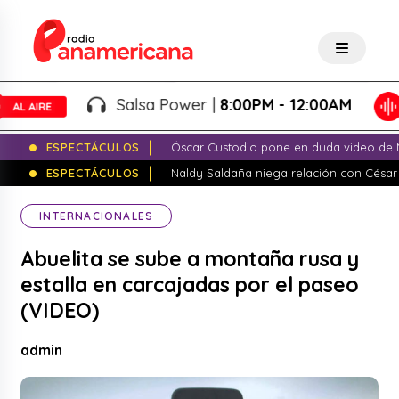
Salsa Power |
8:00PM - 12:00AM
ESPECTÁCULOS
Óscar Custodio pone en duda video de N
ESPECTÁCULOS
Naldy Saldaña niega relación con César
INTERNACIONALES
Abuelita se sube a montaña rusa y
estalla en carcajadas por el paseo
(VIDEO)
admin