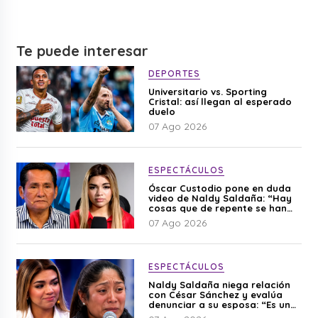
Te puede interesar
DEPORTES
Universitario vs. Sporting
Cristal: así llegan al esperado
duelo
07 Ago 2026
ESPECTÁCULOS
Óscar Custodio pone en duda
video de Naldy Saldaña: “Hay
cosas que de repente se han
editado”
07 Ago 2026
ESPECTÁCULOS
Naldy Saldaña niega relación
con César Sánchez y evalúa
denunciar a su esposa: “Es una
difamación”