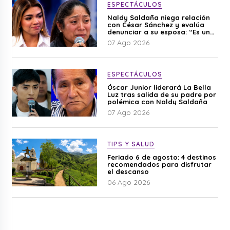
ESPECTÁCULOS
Naldy Saldaña niega relación
con César Sánchez y evalúa
denunciar a su esposa: “Es una
difamación”
07 Ago 2026
ESPECTÁCULOS
Óscar Junior liderará La Bella
Luz tras salida de su padre por
polémica con Naldy Saldaña
07 Ago 2026
TIPS Y SALUD
Feriado 6 de agosto: 4 destinos
recomendados para disfrutar
el descanso
06 Ago 2026