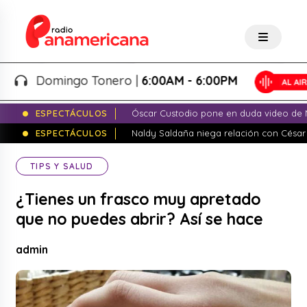
Domingo Tonero |
6:00AM - 6:00PM
ESPECTÁCULOS
Óscar Custodio pone en duda video de N
ESPECTÁCULOS
Naldy Saldaña niega relación con César
TIPS Y SALUD
¿Tienes un frasco muy apretado
que no puedes abrir? Así se hace
admin