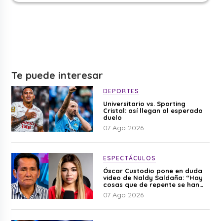
Te puede interesar
DEPORTES
Universitario vs. Sporting
Cristal: así llegan al esperado
duelo
07 Ago 2026
ESPECTÁCULOS
Óscar Custodio pone en duda
video de Naldy Saldaña: “Hay
cosas que de repente se han
editado”
07 Ago 2026