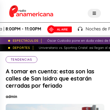
00PM - 11:00PM
Noches de Fantas
ESPECTÁCULOS
Óscar Custodio pone en duda video de N
DEPORTES
Universitario vs. Sporting Cristal: así llegan a
TENDENCIAS
A tomar en cuenta: estas son las
calles de San Isidro que estarán
cerradas por feriado
admin