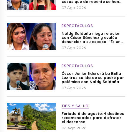
cosas que de repente se han
editado”
07 Ago 2026
ESPECTÁCULOS
Naldy Saldaña niega relación
con César Sánchez y evalúa
denunciar a su esposa: “Es una
difamación”
07 Ago 2026
ESPECTÁCULOS
Óscar Junior liderará La Bella
Luz tras salida de su padre por
polémica con Naldy Saldaña
07 Ago 2026
TIPS Y SALUD
Feriado 6 de agosto: 4 destinos
recomendados para disfrutar
el descanso
06 Ago 2026