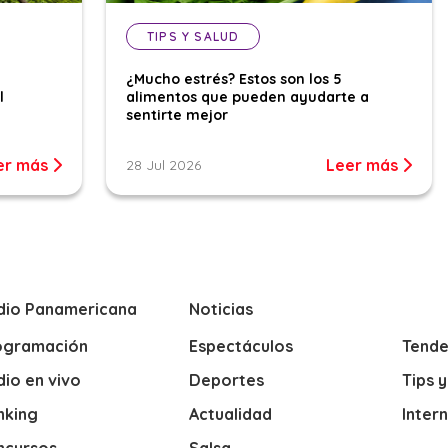
TIPS Y SALUD
¿Mucho estrés? Estos son los 5
l
alimentos que pueden ayudarte a
sentirte mejor
er más
Leer más
28 Jul 2026
dio Panamericana
Noticias
ogramación
Espectáculos
Tende
io en vivo
Deportes
Tips 
nking
Actualidad
Inter