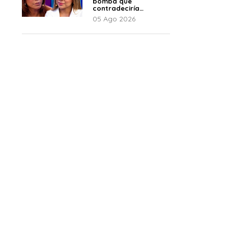
bomba que
contradeciría
comunicado de La
05 Ago 2026
Bella Luz: “Hay un
audio”