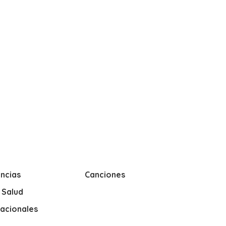
ncias
Canciones
y Salud
nacionales