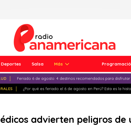
Deportes
Salsa
Más
Programaci
LUD
Feriado 6 de agosto: 4 destinos recomendados para disfrutar
IRALES
¿Por qué es feriado el 6 de agosto en Perú? Esta es la histo
édicos advierten peligros de 