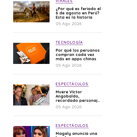
VIRALES
¿Por qué es feriado el
6 de agosto en Perú?
Esta es la historia
05 Ago 2026
TECNOLOGÍA
Por qué los peruanos
compran cada vez
más en apps chinas
05 Ago 2026
ESPECTÁCULOS
Muere Víctor
Angobaldo,
recordado personaje
de la farándula y
05 Ago 2026
expareja de Shirley
Cherres
ESPECTÁCULOS
Magaly anuncia una