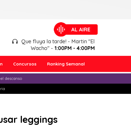
Que fluya la tarde! - Martin "El
Wacho" -
1:00PM - 4:00PM
ón
Concursos
Ranking Semanal
 el descanso
ria
usar leggings