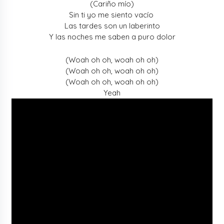
(Cariño mío)
Sin ti yo me siento vacío
Las tardes son un laberinto
Y las noches me saben a puro dolor
(Woah oh oh, woah oh oh)
(Woah oh oh, woah oh oh)
(Woah oh oh, woah oh oh)
Yeah