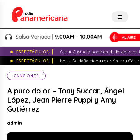
Salsa Variada |
9:00AM - 10:00AM
ESPECTÁCULOS
Óscar Custodio pone en duda video de N
ESPECTÁCULOS
Naldy Saldaña niega relación con César
CANCIONES
A puro dolor – Tony Succar, Ángel
López, Jean Pierre Puppi y Amy
Gutiérrez
admin