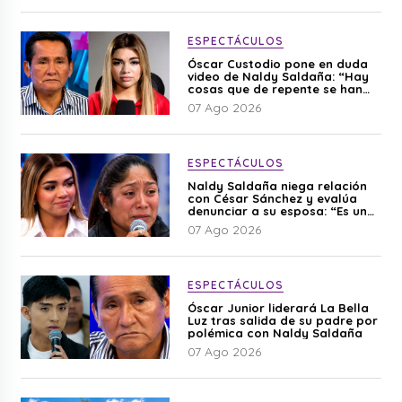
ESPECTÁCULOS
Óscar Custodio pone en duda
video de Naldy Saldaña: “Hay
cosas que de repente se han
editado”
07 Ago 2026
ESPECTÁCULOS
Naldy Saldaña niega relación
con César Sánchez y evalúa
denunciar a su esposa: “Es una
difamación”
07 Ago 2026
ESPECTÁCULOS
Óscar Junior liderará La Bella
Luz tras salida de su padre por
polémica con Naldy Saldaña
07 Ago 2026