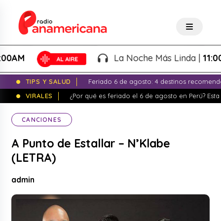
AM
La Noche Más Linda |
11:00PM 
TIPS Y SALUD
Feriado 6 de agosto: 4 destinos recomend
VIRALES
¿Por qué es feriado el 6 de agosto en Perú? Esta 
CANCIONES
A Punto de Estallar – N’Klabe
(LETRA)
admin