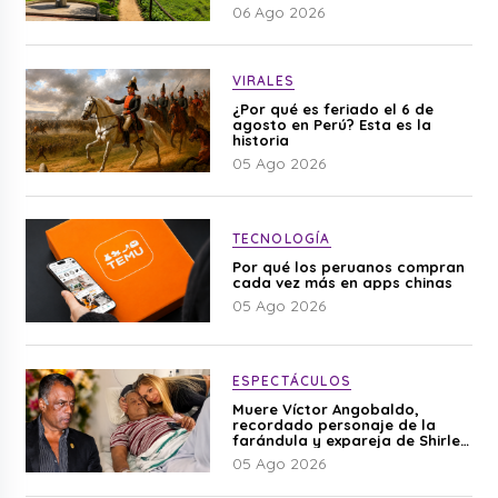
06 Ago 2026
VIRALES
¿Por qué es feriado el 6 de
agosto en Perú? Esta es la
historia
05 Ago 2026
TECNOLOGÍA
Por qué los peruanos compran
cada vez más en apps chinas
05 Ago 2026
ESPECTÁCULOS
Muere Víctor Angobaldo,
recordado personaje de la
farándula y expareja de Shirley
Cherres
05 Ago 2026