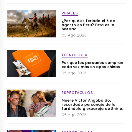
VIRALES
¿Por qué es feriado el 6 de
agosto en Perú? Esta es la
historia
05 Ago 2026
TECNOLOGÍA
Por qué los peruanos compran
cada vez más en apps chinas
05 Ago 2026
ESPECTÁCULOS
Muere Víctor Angobaldo,
recordado personaje de la
farándula y expareja de Shirley
Cherres
05 Ago 2026