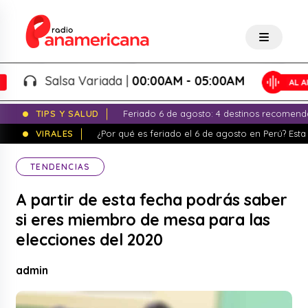
Salsa Variada |
00:00AM - 05:00AM
TIPS Y SALUD
Feriado 6 de agosto: 4 destinos recomend
VIRALES
¿Por qué es feriado el 6 de agosto en Perú? Esta 
TENDENCIAS
A partir de esta fecha podrás saber
si eres miembro de mesa para las
elecciones del 2020
admin