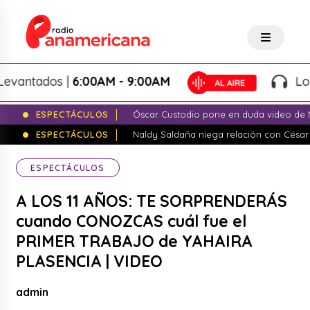
ntados |
6:00AM - 9:00AM
Lo Mej
ESPECTÁCULOS
Óscar Custodio pone en duda video de N
ESPECTÁCULOS
Naldy Saldaña niega relación con César
ESPECTÁCULOS
A LOS 11 AÑOS: TE SORPRENDERÁS
cuando CONOZCAS cuál fue el
PRIMER TRABAJO de YAHAIRA
PLASENCIA | VIDEO
admin