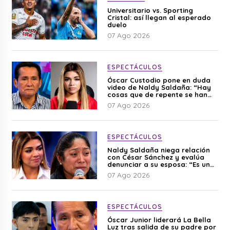
Universitario vs. Sporting
Cristal: así llegan al esperado
duelo
07 Ago 2026
ESPECTÁCULOS
Óscar Custodio pone en duda
video de Naldy Saldaña: “Hay
cosas que de repente se han
editado”
07 Ago 2026
ESPECTÁCULOS
Naldy Saldaña niega relación
con César Sánchez y evalúa
denunciar a su esposa: “Es una
difamación”
07 Ago 2026
ESPECTÁCULOS
Óscar Junior liderará La Bella
Luz tras salida de su padre por