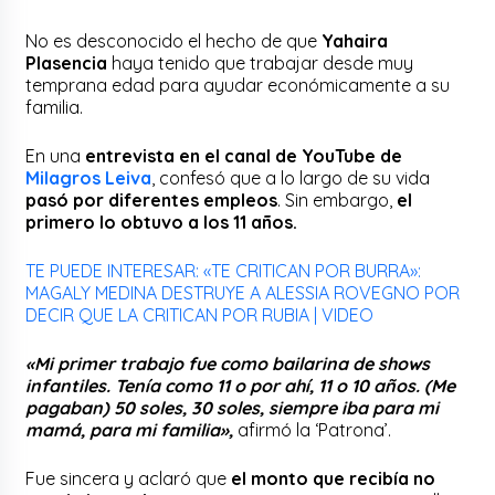
No es desconocido el hecho de que
Yahaira
Plasencia
haya tenido que trabajar desde muy
temprana edad para ayudar económicamente a su
familia.
En una
entrevista en el canal de YouTube de
Milagros Leiva
, confesó que a lo largo de su vida
pasó por diferentes empleos
. Sin embargo,
el
primero lo obtuvo a los 11 años.
TE PUEDE INTERESAR: «TE CRITICAN POR BURRA»:
MAGALY MEDINA DESTRUYE A ALESSIA ROVEGNO POR
DECIR QUE LA CRITICAN POR RUBIA | VIDEO
«Mi primer trabajo fue como bailarina de shows
infantiles. Tenía como 11 o por ahí, 11 o 10 años. (Me
pagaban) 50 soles, 30 soles, siempre iba para mi
mamá, para mi familia»,
afirmó la ‘Patrona’.
Fue sincera y aclaró que
el monto que recibía no