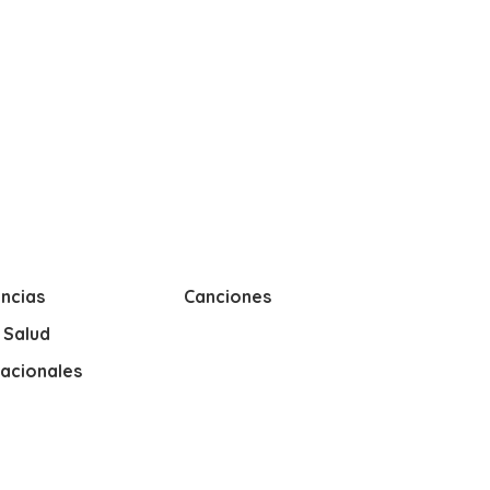
ncias
Canciones
y Salud
nacionales