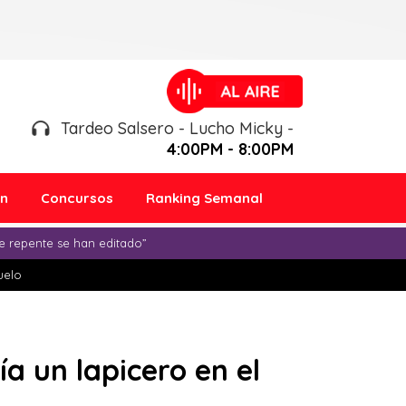
Tardeo Salsero - Lucho Micky -
4:00PM - 8:00PM
ón
Concursos
Ranking Semanal
e repente se han editado”
duelo
ía un lapicero en el