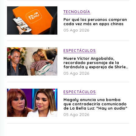
TECNOLOGÍA
Por qué los peruanos compran
cada vez más en apps chinas
05 Ago 2026
ESPECTÁCULOS
Muere Víctor Angobaldo,
recordado personaje de la
farándula y expareja de Shirley
Cherres
05 Ago 2026
ESPECTÁCULOS
Magaly anuncia una bomba
que contradeciría comunicado
de La Bella Luz: “Hay un audio”
05 Ago 2026