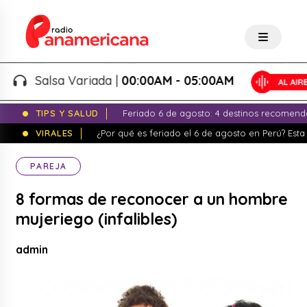
Salsa Variada |
00:00AM - 05:00AM
TIPS Y SALUD
Feriado 6 de agosto: 4 destinos recomend
VIRALES
¿Por qué es feriado el 6 de agosto en Perú? Esta 
PAREJA
8 formas de reconocer a un hombre
mujeriego (infalibles)
admin