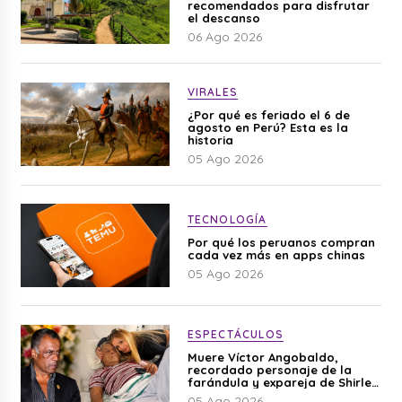
recomendados para disfrutar
el descanso
06 Ago 2026
VIRALES
¿Por qué es feriado el 6 de
agosto en Perú? Esta es la
historia
05 Ago 2026
TECNOLOGÍA
Por qué los peruanos compran
cada vez más en apps chinas
05 Ago 2026
ESPECTÁCULOS
Muere Víctor Angobaldo,
recordado personaje de la
farándula y expareja de Shirley
Cherres
05 Ago 2026