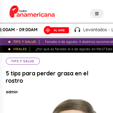
M - 09:00AM
Levantados - Luigui
TIPS Y SALUD
Feriado 6 de agosto: 4 destinos recomend
VIRALES
¿Por qué es feriado el 6 de agosto en Perú? Esta 
TIPS Y SALUD
5 tips para perder grasa en el
rostro
admin