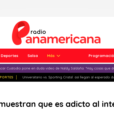
Deportes
Salsa
Más
Programaci
car Custodio pone en duda video de Naldy Saldaña: “Hay cosas que d
PORTES
Universitario vs. Sporting Cristal: así llegan al esperado 
muestran que es adicto al int