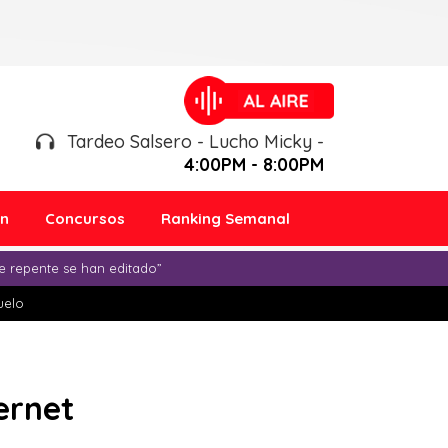
Tardeo Salsero - Lucho Micky -
4:00PM - 8:00PM
ón
Concursos
Ranking Semanal
e repente se han editado”
duelo
ernet