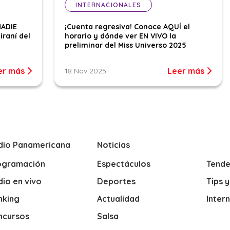
INTERNACIONALES
NADIE
¡Cuenta regresiva! Conoce AQUÍ el
iraní del
horario y dónde ver EN VIVO la
preliminar del Miss Universo 2025
er más
Leer más
18 Nov 2025
dio Panamericana
Noticias
ogramación
Espectáculos
Tende
io en vivo
Deportes
Tips 
nking
Actualidad
Inter
ncursos
Salsa