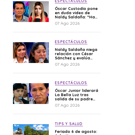
ESPECTÁCULOS
Óscar Custodio pone
en duda video de
Naldy Saldaña: “Hay
cosas que de repente
07 Ago 2026
se han editado”
ESPECTÁCULOS
Naldy Saldaña niega
relación con César
Sánchez y evalúa
denunciar a su
07 Ago 2026
esposa: “Es una
difamación”
ESPECTÁCULOS
Óscar Junior liderará
La Bella Luz tras
salida de su padre
por polémica con
07 Ago 2026
Naldy Saldaña
TIPS Y SALUD
Feriado 6 de agosto: