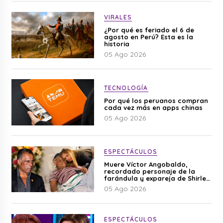
VIRALES
¿Por qué es feriado el 6 de
agosto en Perú? Esta es la
historia
05 Ago 2026
TECNOLOGÍA
Por qué los peruanos compran
cada vez más en apps chinas
05 Ago 2026
ESPECTÁCULOS
Muere Víctor Angobaldo,
recordado personaje de la
farándula y expareja de Shirley
Cherres
05 Ago 2026
ESPECTÁCULOS