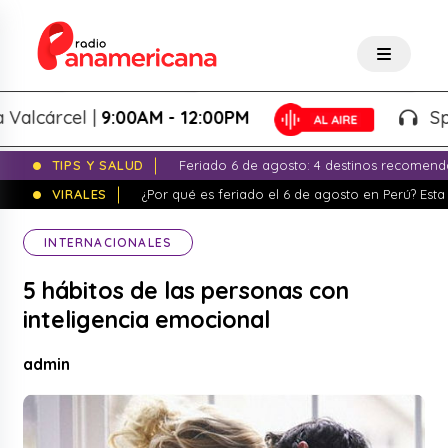
cárcel |
9:00AM - 12:00PM
Splash!
TIPS Y SALUD
Feriado 6 de agosto: 4 destinos recomend
VIRALES
¿Por qué es feriado el 6 de agosto en Perú? Esta 
INTERNACIONALES
5 hábitos de las personas con
inteligencia emocional
admin