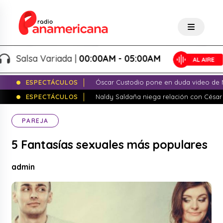
Salsa Variada |
00:00AM - 05:00AM
ESPECTÁCULOS
Óscar Custodio pone en duda video de N
ESPECTÁCULOS
Naldy Saldaña niega relación con César
PAREJA
5 Fantasías sexuales más populares
admin