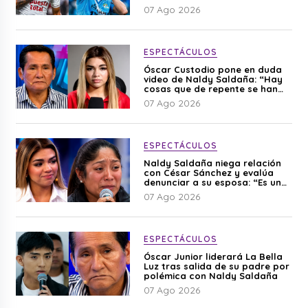
07 Ago 2026
ESPECTÁCULOS
Óscar Custodio pone en duda
video de Naldy Saldaña: “Hay
cosas que de repente se han
editado”
07 Ago 2026
ESPECTÁCULOS
Naldy Saldaña niega relación
con César Sánchez y evalúa
denunciar a su esposa: “Es una
difamación”
07 Ago 2026
ESPECTÁCULOS
Óscar Junior liderará La Bella
Luz tras salida de su padre por
polémica con Naldy Saldaña
07 Ago 2026