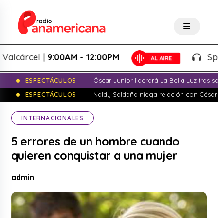
árcel |
9:00AM - 12:00PM
Splash! 
ESPECTÁCULOS
Óscar Junior liderará La Bella Luz tras 
ESPECTÁCULOS
Naldy Saldaña niega relación con César
INTERNACIONALES
5 errores de un hombre cuando
quieren conquistar a una mujer
admin