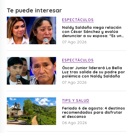
Te puede interesar
ESPECTÁCULOS
Naldy Saldaña niega relación
con César Sánchez y evalúa
denunciar a su esposa: “Es una
difamación”
07 Ago 2026
ESPECTÁCULOS
Óscar Junior liderará La Bella
Luz tras salida de su padre por
polémica con Naldy Saldaña
07 Ago 2026
TIPS Y SALUD
Feriado 6 de agosto: 4 destinos
recomendados para disfrutar
el descanso
06 Ago 2026