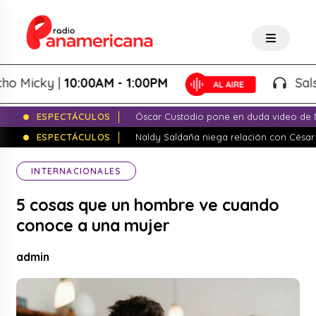
Micky |
10:00AM - 1:00PM
Salsa de
ESPECTÁCULOS
Óscar Custodio pone en duda video de N
ESPECTÁCULOS
Naldy Saldaña niega relación con César
INTERNACIONALES
5 cosas que un hombre ve cuando
conoce a una mujer
admin