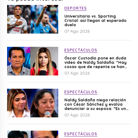
DEPORTES
Universitario vs. Sporting
Cristal: así llegan al esperado
duelo
07 Ago 2026
ESPECTÁCULOS
Óscar Custodio pone en duda
video de Naldy Saldaña: “Hay
cosas que de repente se han
editado”
07 Ago 2026
ESPECTÁCULOS
Naldy Saldaña niega relación
con César Sánchez y evalúa
denunciar a su esposa: “Es una
difamación”
07 Ago 2026
ESPECTÁCULOS