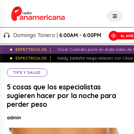
Domingo Tonero |
6:00AM - 6:00PM
ESPECTÁCULOS
Óscar Custodio pone en duda video de N
ESPECTÁCULOS
Naldy Saldaña niega relación con César
TIPS Y SALUD
5 cosas que los especialistas
sugieren hacer por la noche para
perder peso
admin