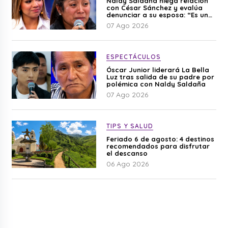
Naldy Saldaña niega relación
con César Sánchez y evalúa
denunciar a su esposa: “Es una
difamación”
07 Ago 2026
ESPECTÁCULOS
Óscar Junior liderará La Bella
Luz tras salida de su padre por
polémica con Naldy Saldaña
07 Ago 2026
TIPS Y SALUD
Feriado 6 de agosto: 4 destinos
recomendados para disfrutar
el descanso
06 Ago 2026