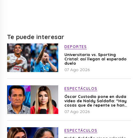
Te puede interesar
DEPORTES
Universitario vs. Sporting
Cristal: así llegan al esperado
duelo
07 Ago 2026
ESPECTÁCULOS
Óscar Custodio pone en duda
video de Naldy Saldaña: “Hay
cosas que de repente se han
editado”
07 Ago 2026
ESPECTÁCULOS