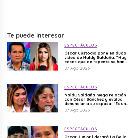
Te puede interesar
ESPECTÁCULOS
Óscar Custodio pone en duda
video de Naldy Saldaña: “Hay
cosas que de repente se han
editado”
07 Ago 2026
ESPECTÁCULOS
Naldy Saldaña niega relación
con César Sánchez y evalúa
denunciar a su esposa: “Es una
difamación”
07 Ago 2026
ESPECTÁCULOS
Óscar Junior liderará La Bella