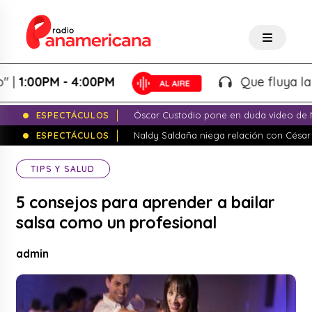
00PM - 4:00PM
Que fluya la tarde
ESPECTÁCULOS
Óscar Custodio pone en duda video de N
ESPECTÁCULOS
Naldy Saldaña niega relación con César
TIPS Y SALUD
5 consejos para aprender a bailar
salsa como un profesional
admin