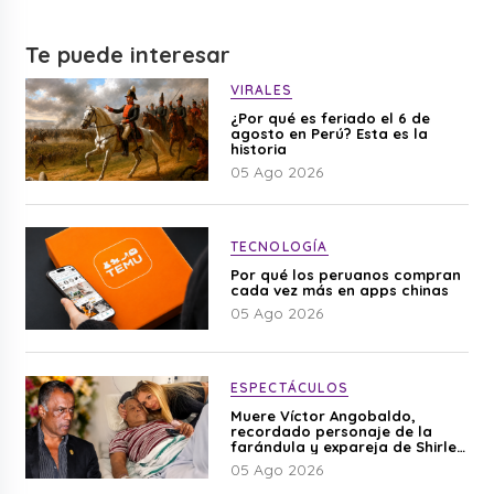
Te puede interesar
VIRALES
¿Por qué es feriado el 6 de
agosto en Perú? Esta es la
historia
05 Ago 2026
TECNOLOGÍA
Por qué los peruanos compran
cada vez más en apps chinas
05 Ago 2026
ESPECTÁCULOS
Muere Víctor Angobaldo,
recordado personaje de la
farándula y expareja de Shirley
Cherres
05 Ago 2026