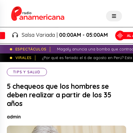
Salsa Variada |
00:00AM - 05:00AM
ESPECTÁCULOS
Magaly anuncia una bomba que contrade
VIRALES
¿Por qué es feriado el 6 de agosto en Perú? Esta 
TIPS Y SALUD
5 chequeos que los hombres se
deben realizar a partir de los 35
años
admin