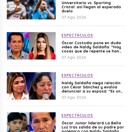
Universitario vs. Sporting
Cristal: así llegan al esperado
duelo
07 Ago 2026
ESPECTÁCULOS
Óscar Custodio pone en duda
video de Naldy Saldaña: “Hay
cosas que de repente se han
editado”
07 Ago 2026
ESPECTÁCULOS
Naldy Saldaña niega relación
con César Sánchez y evalúa
denunciar a su esposa: “Es una
difamación”
07 Ago 2026
ESPECTÁCULOS
Óscar Junior liderará La Bella
Luz tras salida de su padre por
polémica con Naldy Saldaña