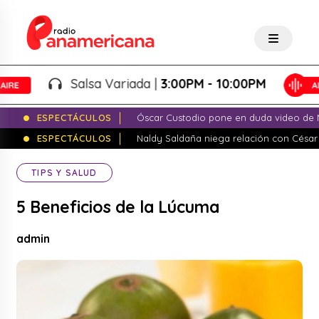
Salsa Variada |
3:00PM - 10:00PM
ESPECTÁCULOS
Óscar Custodio pone en duda video de N
ESPECTÁCULOS
Naldy Saldaña niega relación con César
TIPS Y SALUD
5 Beneficios de la Lúcuma
admin