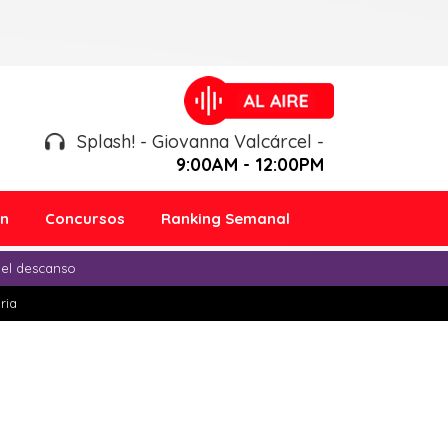
Splash! - Giovanna Valcárcel -
9:00AM - 12:00PM
ón
Concursos
Ranking Semanal
 el descanso
ria
a