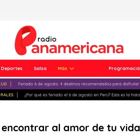
Deportes
Salsa
Más
Programaci
LUD
Feriado 6 de agosto: 4 destinos recomendados para disfrutar
IRALES
¿Por qué es feriado el 6 de agosto en Perú? Esta es la histo
 encontrar al amor de tu vid