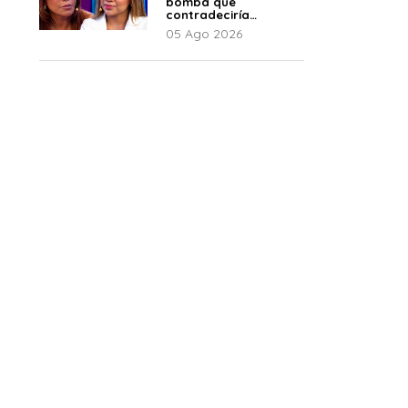
bomba que
contradeciría
comunicado de La
05 Ago 2026
Bella Luz: “Hay un
audio”