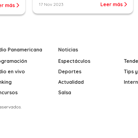
Leer más
17 Nov 2023
er más
dio Panamericana
Noticias
ogramación
Espectáculos
Tende
io en vivo
Deportes
Tips 
nking
Actualidad
Inter
ncursos
Salsa
Reservados.