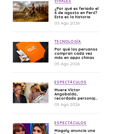
VIRALES
¿Por qué es feriado el
6 de agosto en Perú?
Esta es la historia
05 Ago 2026
TECNOLOGÍA
Por qué los peruanos
compran cada vez
más en apps chinas
05 Ago 2026
ESPECTÁCULOS
Muere Víctor
Angobaldo,
recordado personaje
de la farándula y
05 Ago 2026
expareja de Shirley
Cherres
ESPECTÁCULOS
Magaly anuncia una