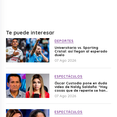
Te puede interesar
DEPORTES
Universitario vs. Sporting
Cristal: así llegan al esperado
duelo
07 Ago 2026
ESPECTÁCULOS
Óscar Custodio pone en duda
video de Naldy Saldaña: “Hay
cosas que de repente se han
editado”
07 Ago 2026
ESPECTÁCULOS