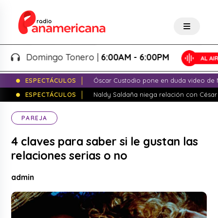
Domingo Tonero |
6:00AM - 6:00PM
ESPECTÁCULOS
Óscar Custodio pone en duda video de N
ESPECTÁCULOS
Naldy Saldaña niega relación con César
PAREJA
4 claves para saber si le gustan las
relaciones serias o no
admin