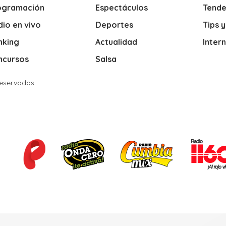
ogramación
Espectáculos
Tende
io en vivo
Deportes
Tips 
nking
Actualidad
Inter
ncursos
Salsa
Reservados.