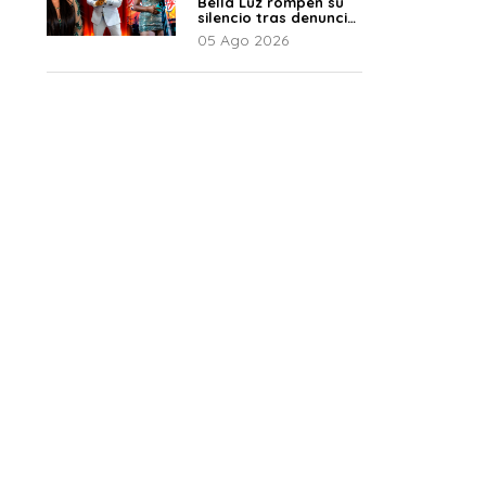
Bella Luz rompen su
silencio tras denuncia
de Naldy: “Todo el
05 Ago 2026
mundo lo sabía”