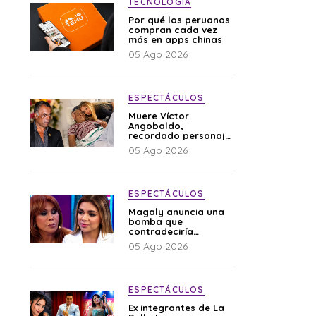
TECNOLOGÍA
Por qué los peruanos
compran cada vez
más en apps chinas
05 Ago 2026
ESPECTÁCULOS
Muere Víctor
Angobaldo,
recordado personaje
de la farándula y
05 Ago 2026
expareja de Shirley
Cherres
ESPECTÁCULOS
Magaly anuncia una
bomba que
contradeciría
comunicado de La
05 Ago 2026
Bella Luz: “Hay un
audio”
ESPECTÁCULOS
Ex integrantes de La