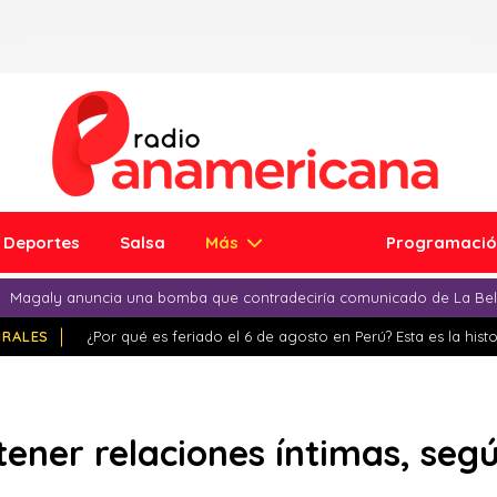
Deportes
Salsa
Más
Programaci
Magaly anuncia una bomba que contradeciría comunicado de La Bell
IRALES
¿Por qué es feriado el 6 de agosto en Perú? Esta es la histo
tener relaciones íntimas, seg