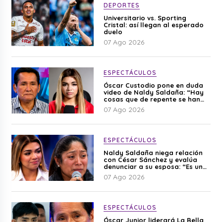
DEPORTES
Universitario vs. Sporting
Cristal: así llegan al esperado
duelo
07 Ago 2026
ESPECTÁCULOS
Óscar Custodio pone en duda
video de Naldy Saldaña: “Hay
cosas que de repente se han
editado”
07 Ago 2026
ESPECTÁCULOS
Naldy Saldaña niega relación
con César Sánchez y evalúa
denunciar a su esposa: “Es una
difamación”
07 Ago 2026
ESPECTÁCULOS
Óscar Junior liderará La Bella