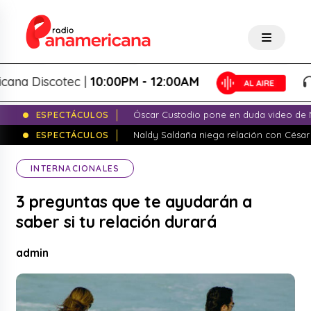
 Discotec |
10:00PM - 12:00AM
Pa
ESPECTÁCULOS
Óscar Custodio pone en duda video de N
ESPECTÁCULOS
Naldy Saldaña niega relación con César
INTERNACIONALES
3 preguntas que te ayudarán a
saber si tu relación durará
admin