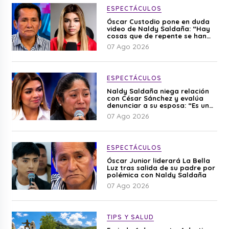
ESPECTÁCULOS
Óscar Custodio pone en duda
video de Naldy Saldaña: “Hay
cosas que de repente se han
editado”
07 Ago 2026
ESPECTÁCULOS
Naldy Saldaña niega relación
con César Sánchez y evalúa
denunciar a su esposa: “Es una
difamación”
07 Ago 2026
ESPECTÁCULOS
Óscar Junior liderará La Bella
Luz tras salida de su padre por
polémica con Naldy Saldaña
07 Ago 2026
TIPS Y SALUD