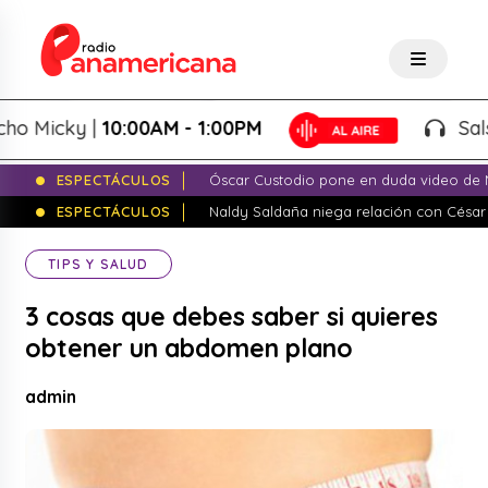
Micky |
10:00AM - 1:00PM
Salsa de
ESPECTÁCULOS
Óscar Custodio pone en duda video de N
ESPECTÁCULOS
Naldy Saldaña niega relación con César
TIPS Y SALUD
3 cosas que debes saber si quieres
obtener un abdomen plano
admin