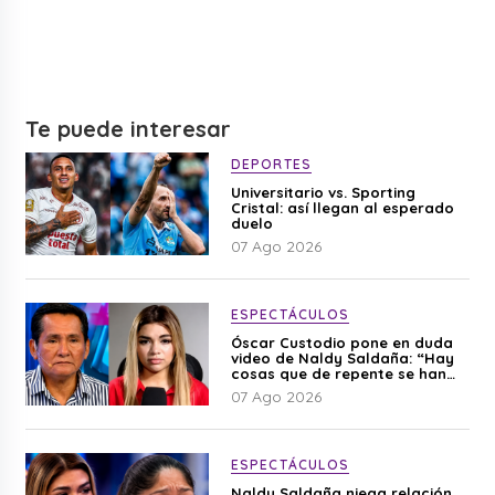
Te puede interesar
DEPORTES
Universitario vs. Sporting
Cristal: así llegan al esperado
duelo
07 Ago 2026
ESPECTÁCULOS
Óscar Custodio pone en duda
video de Naldy Saldaña: “Hay
cosas que de repente se han
editado”
07 Ago 2026
ESPECTÁCULOS
Naldy Saldaña niega relación