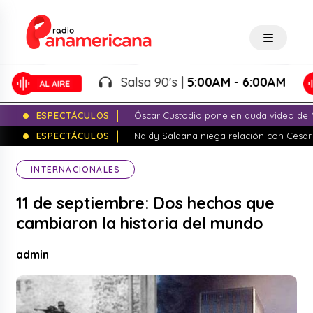
Salsa 90's |
5:00AM - 6:00AM
ESPECTÁCULOS
Óscar Custodio pone en duda video de N
ESPECTÁCULOS
Naldy Saldaña niega relación con César
INTERNACIONALES
11 de septiembre: Dos hechos que
cambiaron la historia del mundo
admin